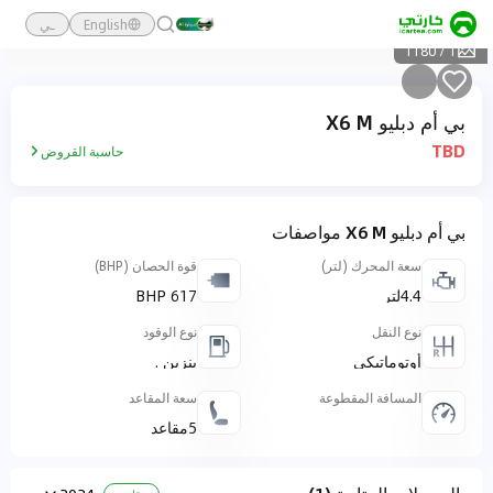
English
ـي
1180
/
1
بي أم دبليو X6 M
TBD
حاسبة القروض
بي أم دبليو X6 M مواصفات
سعة المحرك (لتر)
قوة الحصان (BHP)
4.4لتر
617 BHP
نوع النقل
نوع الوقود
أوتوماتيكي
بنزين .
المسافة المقطوعة
سعة المقاعد
5مقاعد