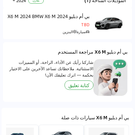
الموديلات المتاحة (1)
2024
يقارن
بي أم دبليو X6 M 2024 BMW X6 M 2024
مركز التحكم الأرضي
Competition 4.4T xDrive
TBD
سيارة
البنزين
بي أم دبليو X6 M مراجعة المستخدم
شاركنا رأيك عن الأداء، الراحة، أو المميزات
الاستثنائية. ملاحظاتك تساعد الآخرين على الاختيار
بحكمة — اترك تعليقك الآن!
كتابة تعليق
بي أم دبليو X6 M سيارات ذات صلة