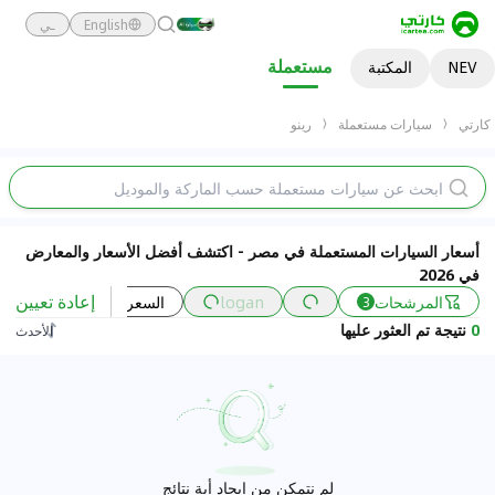
English
ـي
مستعملة
NEV
المكتبة
كارتي
سيارات مستعملة
رينو
أسعار السيارات المستعملة في مصر - اكتشف أفضل الأسعار والمعارض
في 2026
إعادة تعيين
المرشحات
logan
السعر
السنة
3
0
نتيجة تم العثور عليها
الأحدث
لم نتمكن من إيجاد أية نتائج