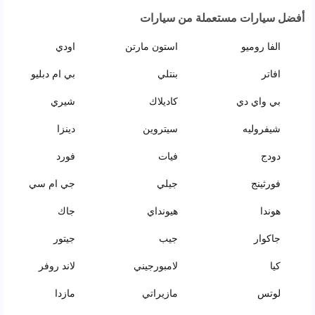
أفضل سيارات مستعملة من سيارات
الفا روميو
استون مارتن
اودي
افاتر
بنتلي
بي ام دبليو
بي واي دي
كاديلاك
شيري
شيفروليه
سيتروين
دينزا
دودج
فيات
فورد
فورثينج
جيلي
جي ام سي
هوندا
هيونداي
جاك
جاكوار
جيب
جيتور
كيا
لامبورجيني
لاند روفر
لوتس
مازيراتي
مازدا