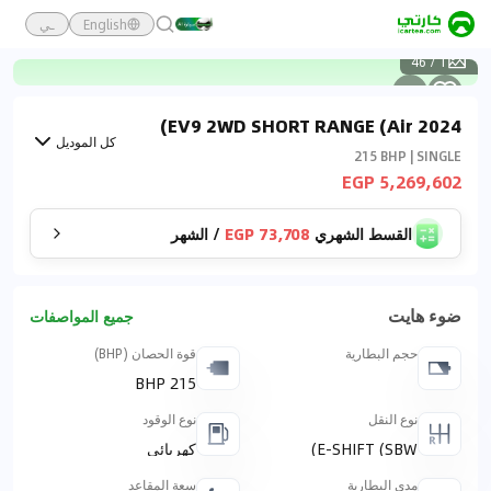
English
ـي
46
/
1
2024 EV9 2WD SHORT RANGE (Air)
كل الموديل
215 BHP | SINGLE
5,269,602 EGP
القسط الشهري
73,708 EGP
/
الشهر
ضوء هايت
جميع المواصفات
حجم البطارية
قوة الحصان (BHP)
215 BHP
نوع النقل
نوع الوقود
E-SHIFT (SBW)
كهربائي
مدى البطارية
سعة المقاعد